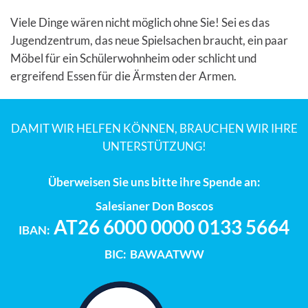
Viele Dinge wären nicht möglich ohne Sie! Sei es das
Jugendzentrum, das neue Spielsachen braucht, ein paar
Möbel für ein Schülerwohnheim oder schlicht und
ergreifend Essen für die Ärmsten der Armen.
DAMIT WIR HELFEN KÖNNEN, BRAUCHEN WIR IHRE
UNTERSTÜTZUNG!
Überweisen Sie uns bitte ihre Spende an:
Salesianer Don Boscos
AT26 6000 0000 0133 5664
IBAN:
BIC:
BAWAATWW