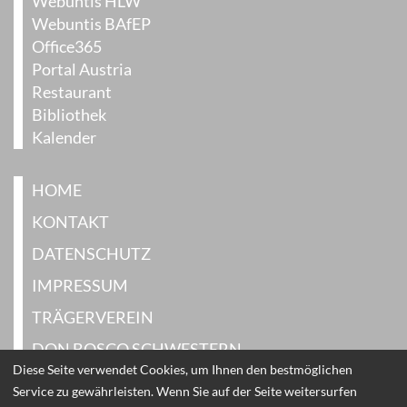
Webuntis HLW
Webuntis BAfEP
Office365
Portal Austria
Restaurant
Bibliothek
Kalender
HOME
KONTAKT
DATENSCHUTZ
IMPRESSUM
TRÄGERVEREIN
DON BOSCO SCHWESTERN
Diese Seite verwendet Cookies, um Ihnen den bestmöglichen
Service zu gewährleisten. Wenn Sie auf der Seite weitersurfen