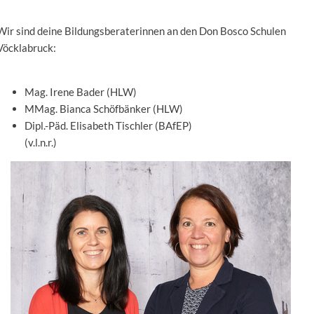
Wir sind deine Bildungsberaterinnen an den Don Bosco Schulen
Vöcklabruck:
Mag. Irene Bader (HLW)
MMag. Bianca Schöfbänker (HLW)
Dipl.-Päd. Elisabeth Tischler (BAfEP)
(v.l.n.r.)